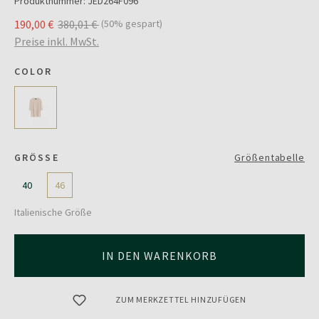
Produktnummer:
JED264F096
190,00 €
380,01 €
(50% gespart)
Preise inkl. MwSt.
COLOR
GRÖSSE
Größentabelle
40
46
Italienische Größe
IN DEN WARENKORB
ZUM MERKZETTEL HINZUFÜGEN