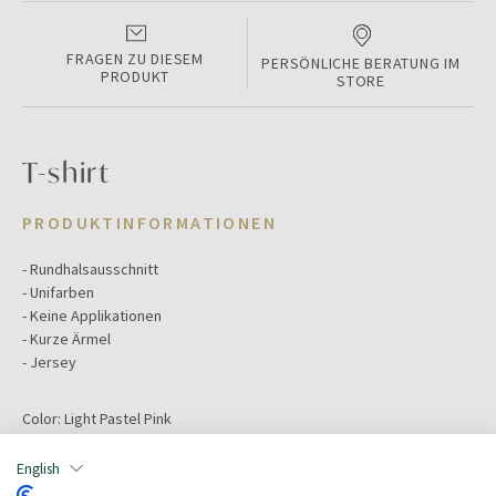
FRAGEN ZU DIESEM
PERSÖNLICHE BERATUNG IM
PRODUKT
STORE
T-shirt
PRODUKTINFORMATIONEN
- Rundhalsausschnitt
- Unifarben
- Keine Applikationen
- Kurze Ärmel
- Jersey
Color:
Light Pastel Pink
Größe:
46
Hauptmaterial:
Baumwolle
English
Zielgruppe:
Damen/Donna