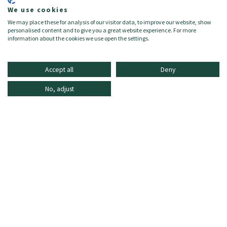
made_in:
Italien
We use cookies
Zusammensetzung:
We may place these for analysis of our visitor data, to improve our website, show
- 100% Baumwolle
personalised content and to give you a great website experience. For more
information about the cookies we use open the settings.
Accept all
Deny
No, adjust
INFORMATIONEN
ONLINE SHOPPING
HÄUFIG GESTELLTE FRAGEN
KUNDENDIENST