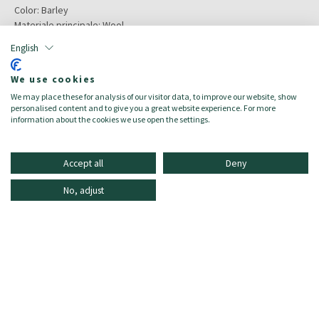
Color:
Barley
Materiale principale:
Wool
Taglia:
42
English
Target:
Damen/Donna
Composizione:
We use cookies
- Esterno: Lana vergine 97%, Spandex/Elastane 3%
We may place these for analysis of our visitor data, to improve our website, show
- Fodera: Acetato 61%, Cupro 39%
personalised content and to give you a great website experience. For more
information about the cookies we use open the settings.
Accept all
Deny
No, adjust
INFORMAZIONE
ONLINE SHOPPING