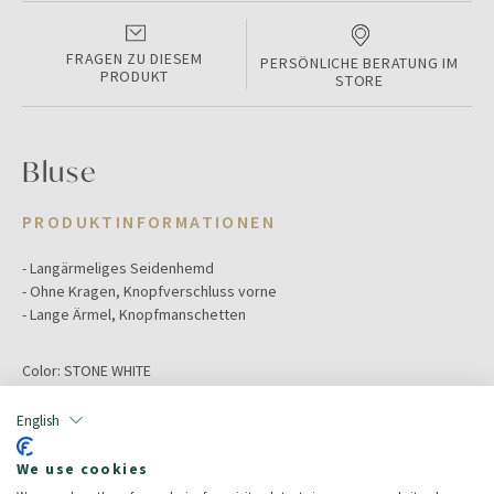
FRAGEN ZU DIESEM
PERSÖNLICHE BERATUNG IM
PRODUKT
STORE
Bluse
PRODUKTINFORMATIONEN
- Langärmeliges Seidenhemd
- Ohne Kragen, Knopfverschluss vorne
- Lange Ärmel, Knopfmanschetten
Color:
STONE WHITE
Farbe:
weiss
Größe:
44
English
Hauptmaterial:
Seide
Zielgruppe:
Damen/Donna
We use cookies
Zusammensetzung: