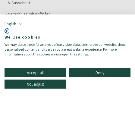
- V-Ausschnitt
- Verschluss mit Knöpfen
English
- Rippbündchen an Ärmeln und Saum
We use cookies
Color:
WATERFALL MEL
We may place these for analysis of our visitor data, to improve our website, show
Größe:
48
personalised content and to give you a great website experience. For more
Zielgruppe:
Damen/Donna
information about the cookies we use open the settings.
Accept all
Deny
No, adjust
INFORMATIONEN