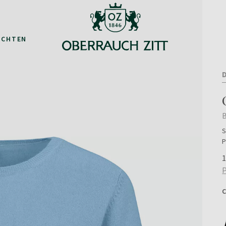
ACHTEN
B
S
P
1
P