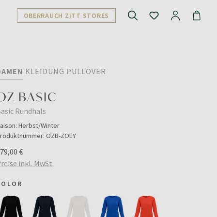
OBERRAUCH ZITT STORES
DAMEN
KLEIDUNG
PULLOVER
OZ BASIC
asic Rundhals
aison:
Herbst/Winter
roduktnummer:
OZB-ZOEY
79,00 €
reise inkl. MwSt.
COLOR