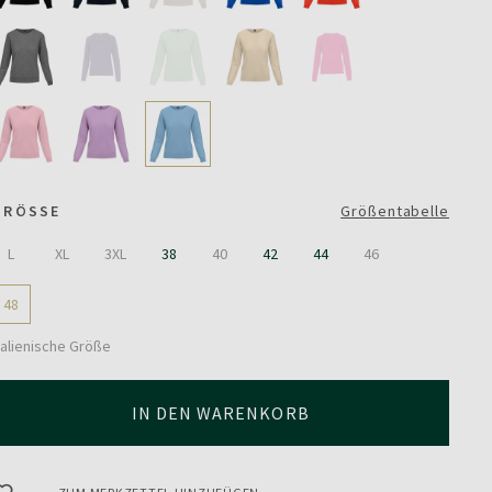
GRÖSSE
Größentabelle
L
XL
3XL
38
40
42
44
46
48
talienische Größe
IN DEN WARENKORB