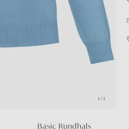
1
/
2
Basic Rundhals