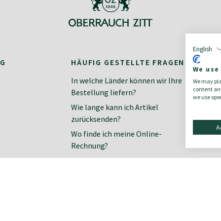
English
NG
HÄUFIG GESTELLTE FRAGEN
K
We use
In welche Länder können wir Ihre
Ko
We may plac
content and
Bestellung liefern?
Ne
we use open
Wie lange kann ich Artikel
zurücksenden?
A
Wo finde ich meine Online-
Rechnung?
Wie finde ich meine richtige Größe?
Zahlungsarten im Online-Shop
Wie organisiere ich meine
Rücksendung?