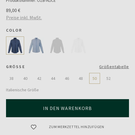
Produktnummer:
OZB-ALICE
89,00 €
Preise inkl. MwSt.
COLOR
GRÖSSE
Größentabelle
38
40
42
44
46
48
50
52
Italienische Größe
IN DEN WARENKORB
ZUM MERKZETTEL HINZUFÜGEN