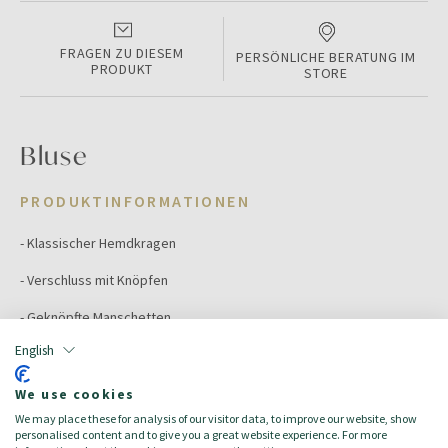
FRAGEN ZU DIESEM
PERSÖNLICHE BERATUNG IM
PRODUKT
STORE
Bluse
PRODUKTINFORMATIONEN
- Klassischer Hemdkragen
- Verschluss mit Knöpfen
- Geknöpfte Manschetten
English
- Baumwolle
We use cookies
Color:
dunkelblau
We may place these for analysis of our visitor data, to improve our website, show
Größe:
50
personalised content and to give you a great website experience. For more
Zielgruppe:
Damen/Donna