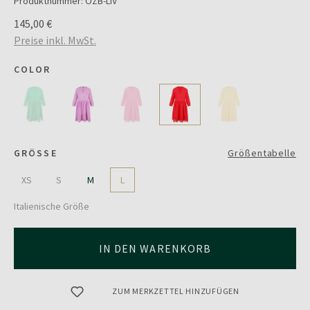
Produktnummer:
OZB-LIV
145,00 €
Preise inkl. MwSt.
COLOR
GRÖSSE
Größentabelle
XS
S
M
L
Italienische Größe
IN DEN WARENKORB
ZUM MERKZETTEL HINZUFÜGEN