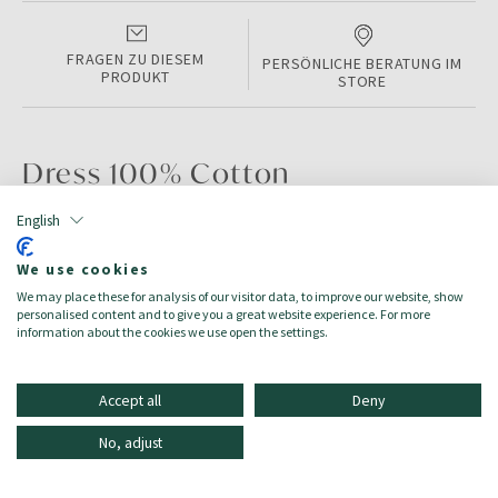
FRAGEN ZU DIESEM
PERSÖNLICHE BERATUNG IM
PRODUKT
STORE
Dress 100% Cotton
English
PRODUKTINFORMATIONEN
We use cookies
Color:
Red
We may place these for analysis of our visitor data, to improve our website, show
Größe:
L
personalised content and to give you a great website experience. For more
Zielgruppe:
Damen/Donna
information about the cookies we use open the settings.
Accept all
Deny
No, adjust