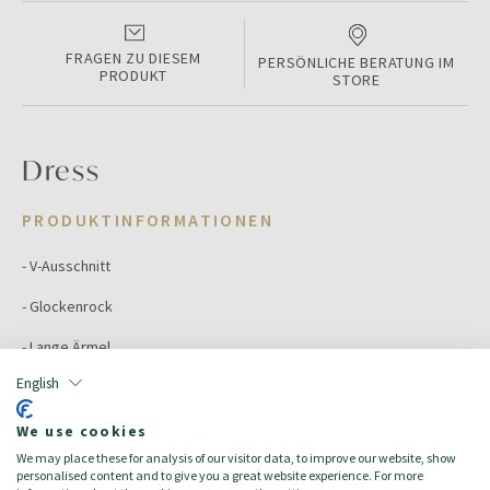
FRAGEN ZU DIESEM
PERSÖNLICHE BERATUNG IM
PRODUKT
STORE
Dress
PRODUKTINFORMATIONEN
- V-Ausschnitt
- Glockenrock
- Lange Ärmel
English
- Tailliert
We use cookies
Color:
Bluette
We may place these for analysis of our visitor data, to improve our website, show
Größe:
44
personalised content and to give you a great website experience. For more
Zielgruppe:
Damen/Donna