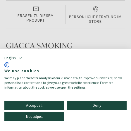
FRAGEN ZU DIESEM
PERSÖNLICHE BERATUNG IM
PRODUKT
STORE
GIACCA SMOKING
English
PRODUKTINFORMATIONEN
We use cookies
Color:
PETROLIO
We may place these for analysis of our visitor data, to improve our website, show
Größe:
44
personalised content and to give you a great website experience. For more
Zielgruppe:
Damen/Donna
information about the cookies we use open the settings.
Accept all
Deny
No, adjust