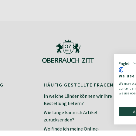
English
We use
We may plac
NG
HÄUFIG GESTELLTE FRAGEN
K
content and
we use open
In welche Länder können wir Ihre
Ko
Bestellung liefern?
Ne
A
Wie lange kann ich Artikel
zurücksenden?
Wo finde ich meine Online-