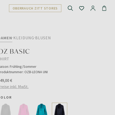
OBERRAUCH ZITT STORES
DAMEN
KLEIDUNG
BLUSEN
OZ BASIC
SHIRT
aison:
Frühling/Sommer
roduktnummer:
OZB-LEONA UNI
49,00 €
reise inkl. MwSt.
COLOR