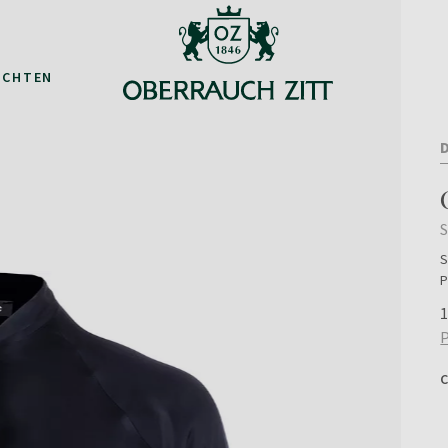
ACHTEN
S
P
1
P