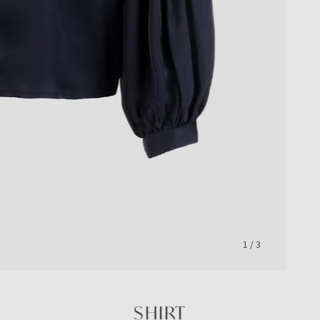
1
/
3
SHIRT