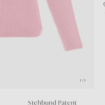
1
/
2
Stehbund Patent