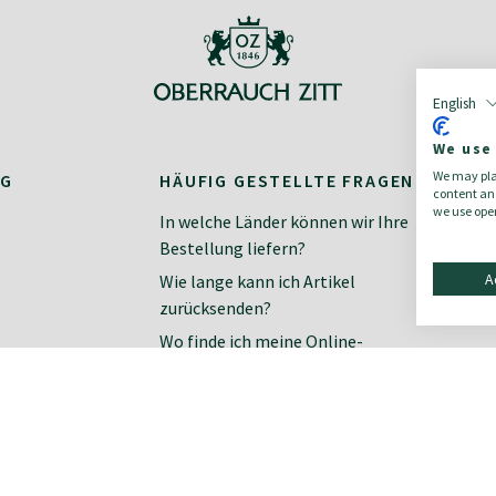
English
We use
We may plac
NG
HÄUFIG GESTELLTE FRAGEN
K
content and
we use open
In welche Länder können wir Ihre
Ko
Bestellung liefern?
Ne
A
Wie lange kann ich Artikel
zurücksenden?
Wo finde ich meine Online-
Rechnung?
Wie finde ich meine richtige Größe?
Zahlungsarten im Online-Shop
Wie organisiere ich meine
Rücksendung?