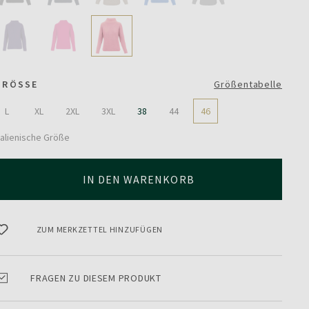
GRÖSSE
Größentabelle
L
XL
2XL
3XL
38
44
46
talienische Größe
IN DEN WARENKORB
ZUM MERKZETTEL HINZUFÜGEN
FRAGEN ZU DIESEM PRODUKT