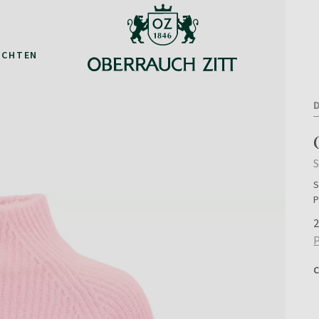
ACHTEN
S
P
2
P