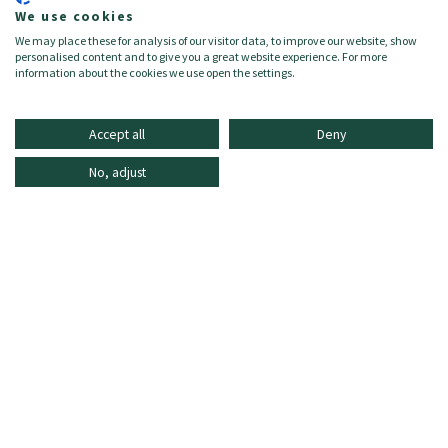
We use cookies
Color:
BLACK
We may place these for analysis of our visitor data, to improve our website, show
Größe:
L
personalised content and to give you a great website experience. For more
Zielgruppe:
Damen/Donna
information about the cookies we use open the settings.
Accept all
Deny
No, adjust
INFORMATIONEN
ONLINE SHOPPING
HÄUFIG GESTELLTE FRAGEN
KUNDENDIENST