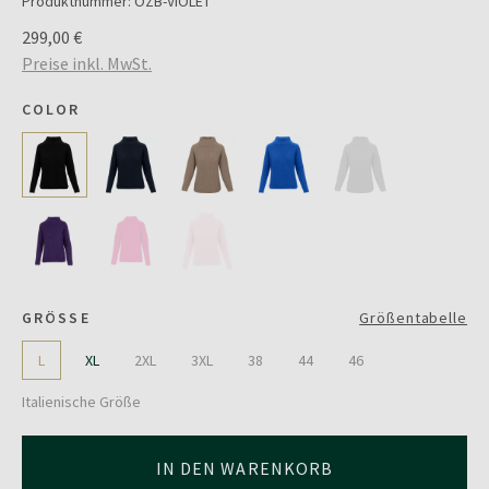
Produktnummer:
OZB-VIOLET
299,00 €
Preise inkl. MwSt.
COLOR
GRÖSSE
Größentabelle
L
XL
2XL
3XL
38
44
46
Italienische Größe
IN DEN WARENKORB