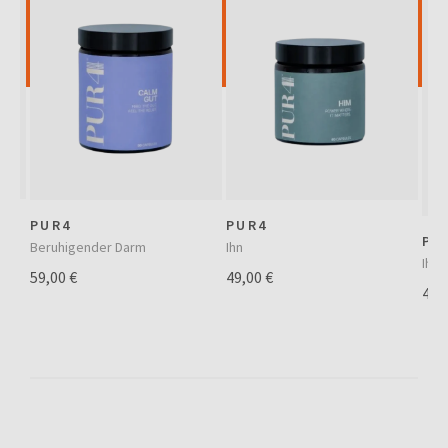
PUR4
PUR4
PU
Beruhigender Darm
Ihn
Ihr
59,00 €
49,00 €
49,