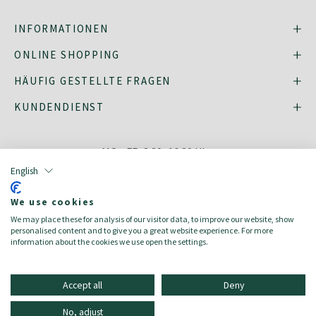
INFORMATIONEN
ONLINE SHOPPING
HÄUFIG GESTELLTE FRAGEN
KUNDENDIENST
MO - FR: 8:30–16:30 Uhr,
shop@oberrauch-zitt.com
English
Oder über unser
Kontaktformular
.
We use cookies
We may place these for analysis of our visitor data, to improve our website, show
personalised content and to give you a great website experience. For more
information about the cookies we use open the settings.
english
italiano
Accept all
Deny
2023 © Oberrauch-Zitt AG | USt-IdNr.: 00120620216
No, adjust