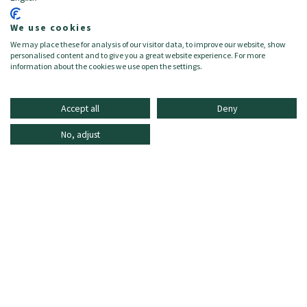
Zielgruppe:
Damen/Donna
Zusammensetzung:
We use cookies
Obermaterial: Viskose 100% Innenfutter: Viskose 52%, Baumwolle
We may place these for analysis of our visitor data, to improve our website, show
48%
personalised content and to give you a great website experience. For more
information about the cookies we use open the settings.
Accept all
Deny
No, adjust
INFORMATIONEN
ONLINE SHOPPING
HÄUFIG GESTELLTE FRAGEN