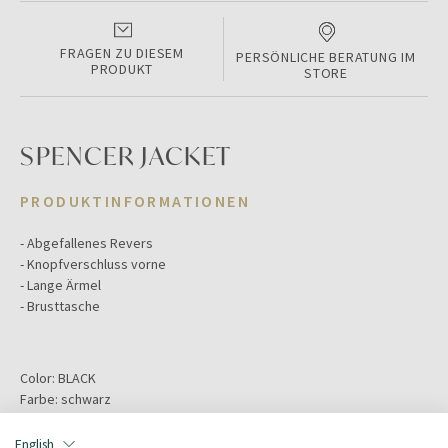
FRAGEN ZU DIESEM
PERSÖNLICHE BERATUNG IM
PRODUKT
STORE
SPENCER JACKET
PRODUKTINFORMATIONEN
- Abgefallenes Revers
- Knopfverschluss vorne
- Lange Ärmel
- Brusttasche
Color:
BLACK
Farbe:
schwarz
Größe:
44
Hauptmaterial:
Viskose
English