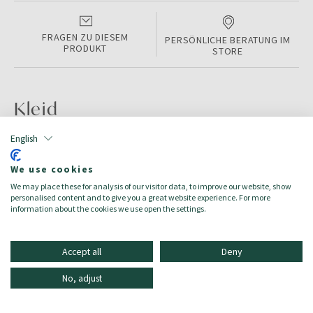
FRAGEN ZU DIESEM
PERSÖNLICHE BERATUNG IM
PRODUKT
STORE
Kleid
English
PRODUKTINFORMATIONEN
We use cookies
Color:
BLACK
We may place these for analysis of our visitor data, to improve our website, show
Größe:
8
personalised content and to give you a great website experience. For more
Zielgruppe:
Damen/Donna
information about the cookies we use open the settings.
Accept all
Deny
No, adjust