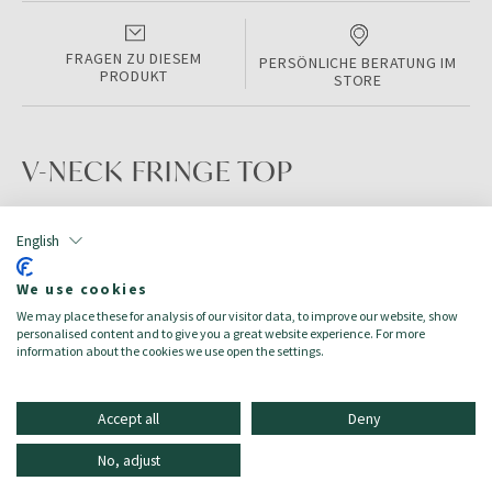
FRAGEN ZU DIESEM
PERSÖNLICHE BERATUNG IM
PRODUKT
STORE
V-NECK FRINGE TOP
PRODUKTINFORMATIONEN
English
Color:
BLACK
We use cookies
Farbe:
schwarz
We may place these for analysis of our visitor data, to improve our website, show
Größe:
6
personalised content and to give you a great website experience. For more
Zielgruppe:
Damen/Donna
information about the cookies we use open the settings.
Accept all
Deny
No, adjust