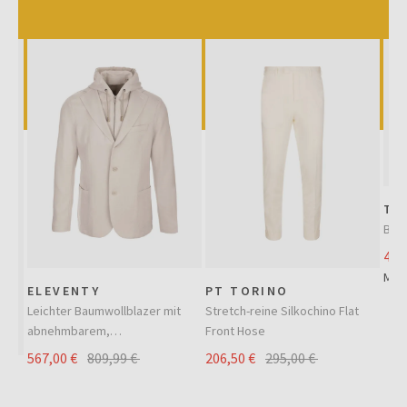
SALE
SALE
TO
Bar
483
Meh
ELEVENTY
PT TORINO
Leichter Baumwollblazer mit
Stretch-reine Silkochino Flat
abnehmbarem,
Front Hose
durchgehendem
567,00 €
809,99 €
206,50 €
295,00 €
Innenreißverschluss und
Kapuze
hem