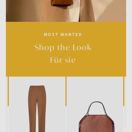
MOST WANTED
Shop the Look
Für sie
SALE