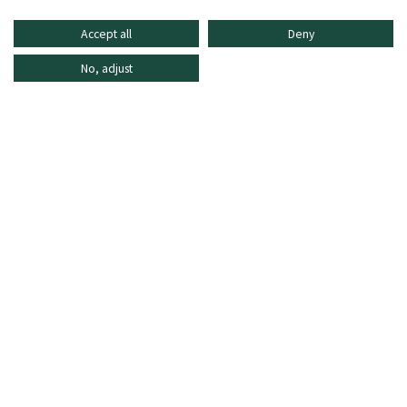
Accept all
Deny
No, adjust
INFORMATIONEN
ONLINE SHOPPING
HÄUFIG GESTELLTE FRAGEN
KUNDENDIENST
MO - FR: 8:30–16:30 Uhr,
shop@oberrauch-zitt.com
Oder über unser
Kontaktformular
.