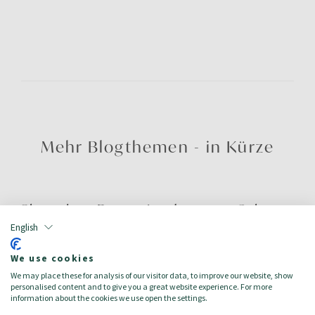
Mehr Blogthemen - in Kürze
Chocolate Brown ist das neue Schwarz
English
04.08.2026
We use cookies
MEHR LESEN
We may place these for analysis of our visitor data, to improve our website, show
personalised content and to give you a great website experience. For more
information about the cookies we use open the settings.