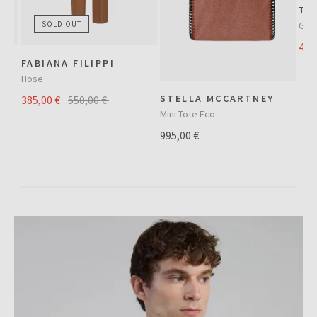
TO
Gom
SOLD OUT
455
FABIANA FILIPPI
Hose
STELLA MCCARTNEY
385,00 €
550,00 €
Mini Tote Eco
995,00 €