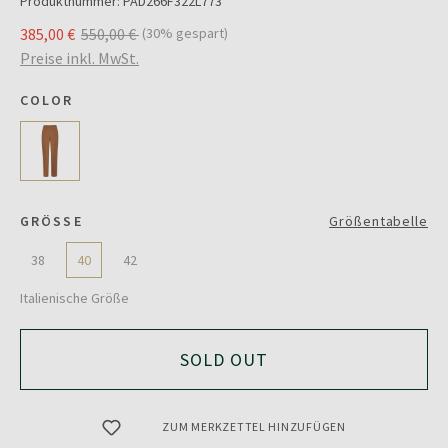
Produktnummer:
PAD266F322L773
385,00 €
550,00 €
(30% gespart)
Preise inkl. MwSt.
COLOR
GRÖSSE
Größentabelle
38
40
42
Italienische Größe
SOLD OUT
ZUM MERKZETTEL HINZUFÜGEN