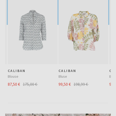
SALE
SALE
CALIBAN
CALIBAN
CA
Blouse
Bluse
Blu
87,50 €
175,00 €
99,50 €
198,99 €
99,