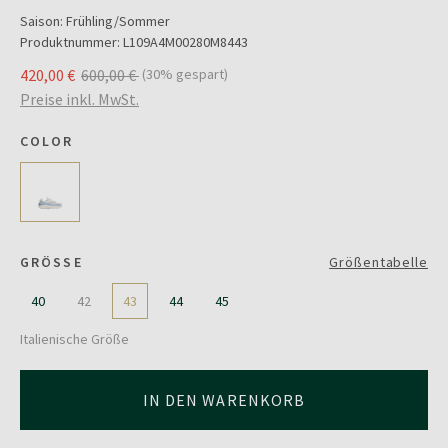
Saison:
Frühling/Sommer
Produktnummer:
L109A4M00280M8443
420,00 €
600,00 €
(30% gespart)
Preise inkl. MwSt.
COLOR
GRÖSSE
Größentabelle
40
42
43
44
45
Italienische Größe
IN DEN WARENKORB