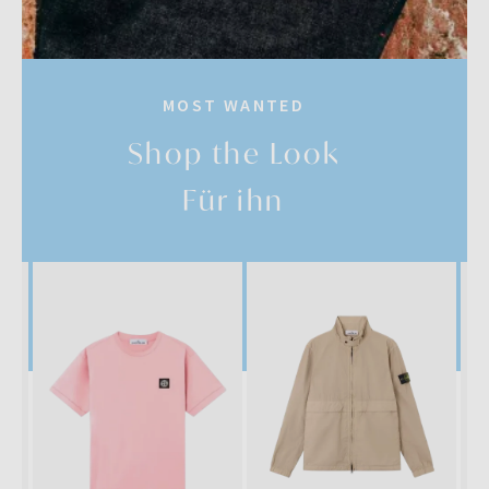
MOST WANTED
Shop the Look
Für ihn
SALE
SALE