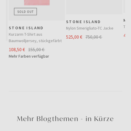
SOLD OUT
MO
STONE ISLAND
Trai
STONE ISLAND
Nylon Smerigliato-TC Jacke
Kurzarm T-Shirt aus
420
525,00 €
750,00 €
Baumwolljersey, stückgefärbt
108,50 €
155,00 €
Mehr Farben verfügbar
Mehr Blogthemen - in Kürze