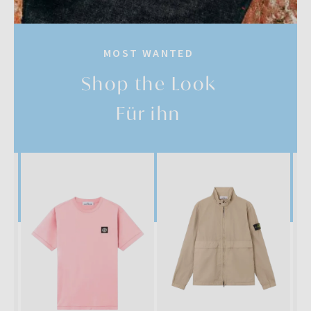
MOST WANTED
Shop the Look
Für ihn
SALE
SALE