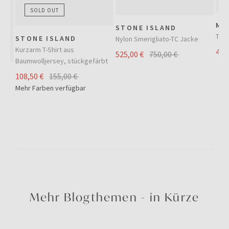
SOLD OUT
MO
STONE ISLAND
Trai
STONE ISLAND
Nylon Smerigliato-TC Jacke
Kurzarm T-Shirt aus
420
525,00 €
750,00 €
Baumwolljersey, stückgefärbt
108,50 €
155,00 €
Mehr Farben verfügbar
Mehr Blogthemen - in Kürze