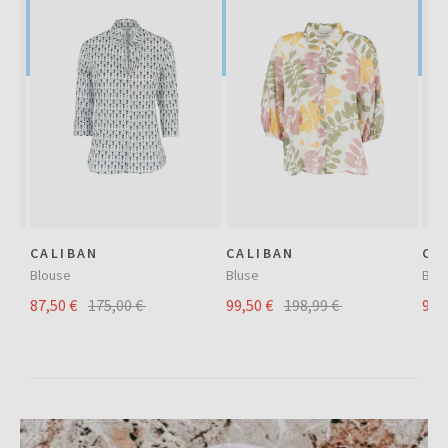
CALIBAN
CALIBAN
CA
Blouse
Bluse
Blu
87,50 €
175,00 €
99,50 €
198,99 €
99,