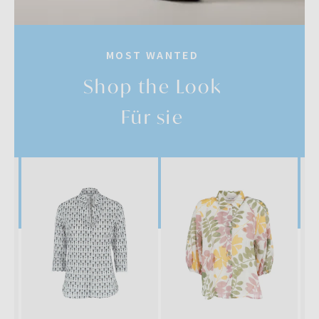
MOST WANTED
Shop the Look
Für sie
SALE
SALE