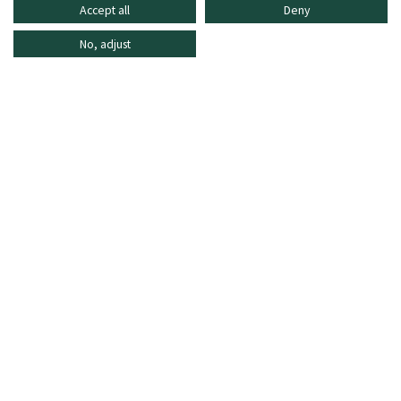
Accept all
Deny
No, adjust
INFORMATIONEN
ONLINE SHOPPING
HÄUFIG GESTELLTE FRAGEN
KUNDENDIENST
MO - FR: 8:30–16:30 Uhr,
shop@oberrauch-zitt.com
Oder über unser
Kontaktformular
.