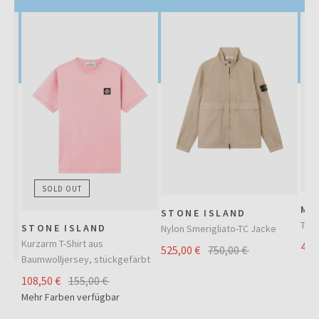
SALE
SALE
SOLD OUT
MO
STONE ISLAND
Trai
STONE ISLAND
Nylon Smerigliato-TC Jacke
Kurzarm T-Shirt aus
420
525,00 €
750,00 €
Baumwolljersey, stückgefärbt
108,50 €
155,00 €
Mehr Farben verfügbar