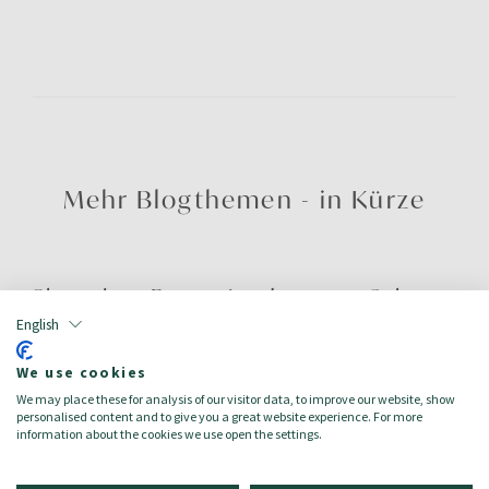
Mehr Blogthemen - in Kürze
Chocolate Brown ist das neue Schwarz
English
04.08.2026
We use cookies
MEHR LESEN
We may place these for analysis of our visitor data, to improve our website, show
personalised content and to give you a great website experience. For more
information about the cookies we use open the settings.