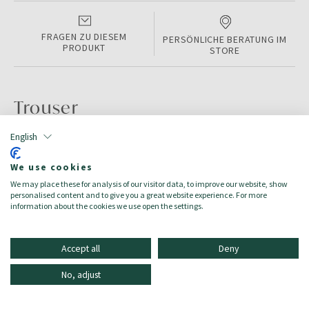
FRAGEN ZU DIESEM
PERSÖNLICHE BERATUNG IM
PRODUKT
STORE
Trouser
English
PRODUKTINFORMATIONEN
We use cookies
Color:
Blue Navy
We may place these for analysis of our visitor data, to improve our website, show
Größe:
44
personalised content and to give you a great website experience. For more
Zielgruppe:
Damen/Donna
information about the cookies we use open the settings.
Accept all
Deny
No, adjust