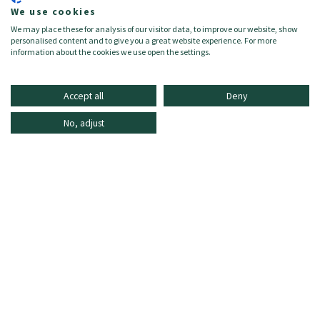
We use cookies
Color:
LILIAC
We may place these for analysis of our visitor data, to improve our website, show
Größe:
XL
personalised content and to give you a great website experience. For more
Zielgruppe:
Damen/Donna
information about the cookies we use open the settings.
Accept all
Deny
No, adjust
INFORMATIONEN
ONLINE SHOPPING
HÄUFIG GESTELLTE FRAGEN
KUNDENDIENST