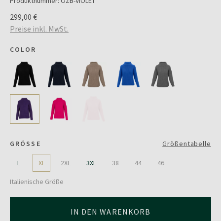
Produktnummer:
OZB-VIOLET
299,00 €
Preise inkl. MwSt.
COLOR
GRÖSSE
Größentabelle
L
XL
2XL
3XL
38
44
46
Italienische Größe
IN DEN WARENKORB