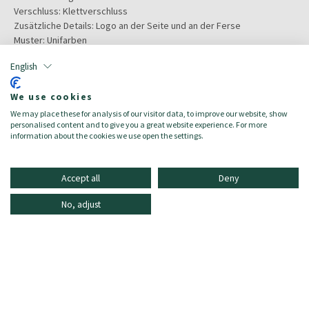
Verschluss: Klettverschluss
Zusätzliche Details: Logo an der Seite und an der Ferse
Muster: Unifarben
English
Color:
White/Steel
Größe:
38
We use cookies
Hauptmaterial:
Leder
We may place these for analysis of our visitor data, to improve our website, show
Zielgruppe:
Damen/Donna
personalised content and to give you a great website experience. For more
made_in:
Brasilien
information about the cookies we use open the settings.
Accept all
Deny
No, adjust
INFORMATIONEN