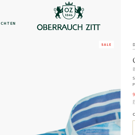
ACHTEN
SALE
B
S
P
9
P