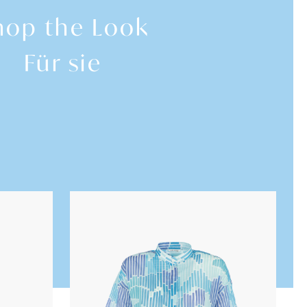
hop the Look
Für sie
SALE
SALE