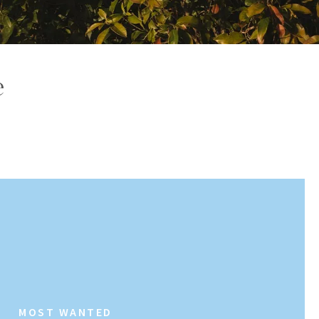
e
MOST WANTED